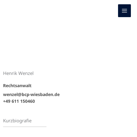
Zum
Inhalt
springen
Henrik Wenzel
Rechtsanwalt
wenzel@bcp-wiesbaden.de
+49 611 150460
Kurzbiografie