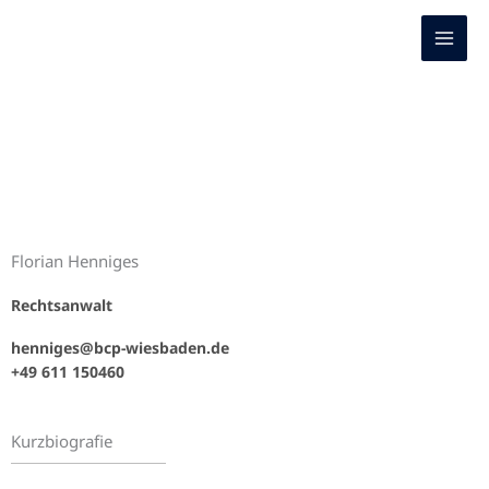
Zum
Inhalt
springen
Florian Henniges
Rechtsanwalt
henniges@bcp-wiesbaden.de
+49 611 150460
Kurzbiografie